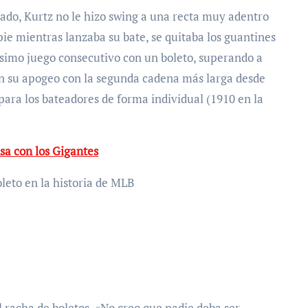
tado, Kurtz no le hizo swing a una recta muy adentro
pie mientras lanzaba su bate, se quitaba los guantines
igésimo juego consecutivo con un boleto, superando a
n su apogeo con la segunda cadena más larga desde
para los bateadores de forma individual (1910 en la
sa con los Gigantes
leto en la historia de MLB
l racha de boletos. «No creo que nadie deba ser