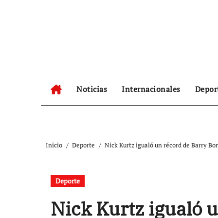
Ir
al
contenido
Noticias
Internacionales
Depor
Inicio
Deporte
Nick Kurtz igualó un récord de Barry Bo
Deporte
Nick Kurtz igualó 