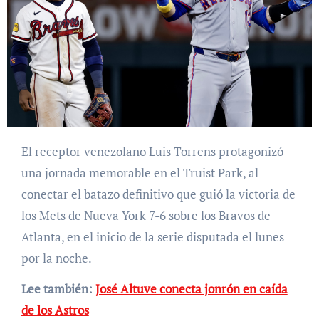
El receptor venezolano Luis Torrens protagonizó
una jornada memorable en el Truist Park, al
conectar el batazo definitivo que guió la victoria de
los Mets de Nueva York 7-6 sobre los Bravos de
Atlanta, en el inicio de la serie disputada el lunes
por la noche.
Lee también:
José Altuve conecta jonrón en caída
de los Astros