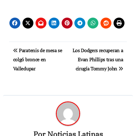
Navegación
Paratenis de mesa se
Los Dodgers recuperan a
de
colgó bronce en
Evan Phillips tras una
Valledupar
cirugía Tommy John
entradas
Por
Noticias Latinas