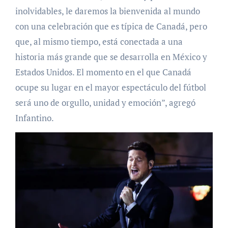
inolvidables, le daremos la bienvenida al mundo
con una celebración que es típica de Canadá, pero
que, al mismo tiempo, está conectada a una
historia más grande que se desarrolla en México y
Estados Unidos. El momento en el que Canadá
ocupe su lugar en el mayor espectáculo del fútbol
será uno de orgullo, unidad y emoción”, agregó
Infantino.