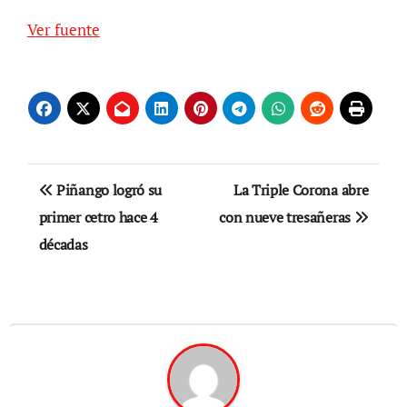
Ver fuente
Navegación
Piñango logró su
La Triple Corona abre
de
primer cetro hace 4
con nueve tresañeras
décadas
entradas