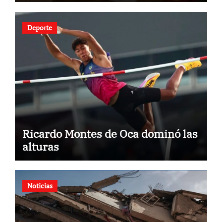
nacionalidad por parte de
personas con vínculos familiares
en España y Portugal
Deporte
Ricardo Montes de Oca dominó las
alturas
Noticias