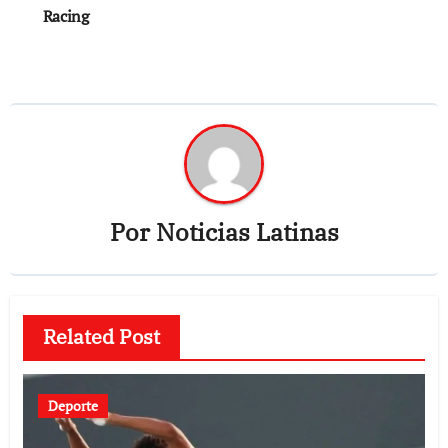
Racing
entradas
Por
Noticias Latinas
Related Post
Deporte