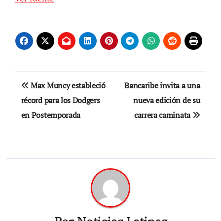
Navegación
Max Muncy estableció
Bancaribe invita a una
de
récord para los Dodgers
nueva edición de su
en Postemporada
carrera caminata
entradas