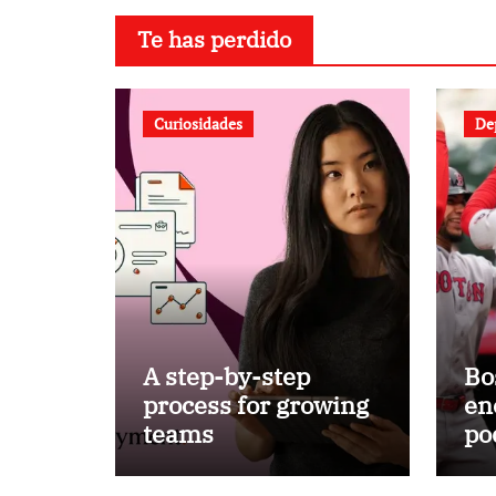
Te has perdido
Curiosidades
De
A step-by-step
Bo
process for growing
en
teams
po