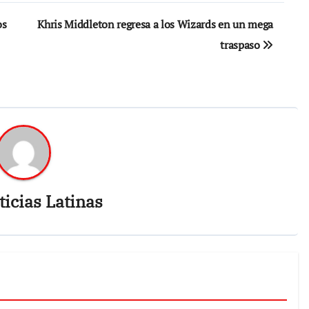
os
Khris Middleton regresa a los Wizards en un mega
traspaso
icias Latinas