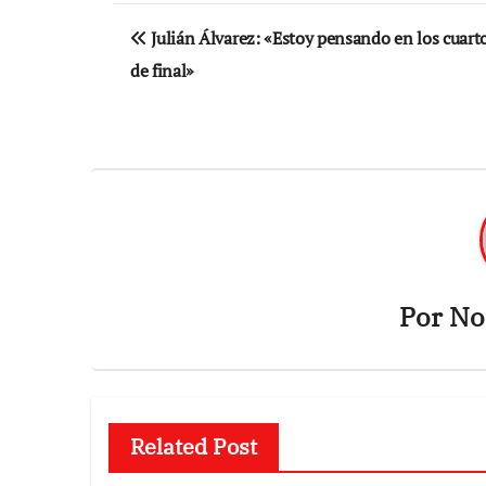
Navegación
Julián Álvarez: «Estoy pensando en los cuart
de
de final»
entradas
Por
Not
Related Post