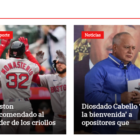
porte
Noticias
ston
Diosdado Cabello 
comendado al
la bienvenida’ a
der de los criollos
opositores que
llegaron al país p
diálogo con el