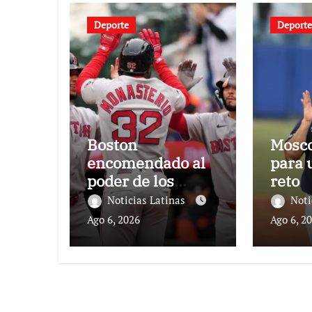
Deporte
Deporte
Boston
Mosco
encomendado al
para 
poder de los
reto
criollos
Noticias Latinas
Noti
Ago 6, 2026
Ago 6, 2