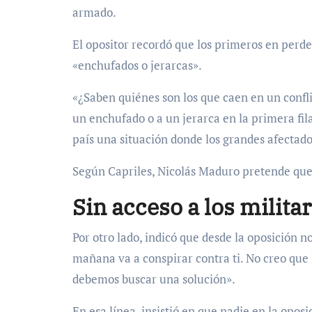
armado.
El opositor recordó que los primeros en perder
«enchufados o jerarcas».
«¿Saben quiénes son los que caen en un confl
un enchufado o a un jerarca en la primera fil
país una situación donde los grandes afectad
Según Capriles, Nicolás Maduro pretende que 
Sin acceso a los milita
Por otro lado, indicó que desde la oposición n
mañana va a conspirar contra ti. No creo que la
debemos buscar una solución».
En esa línea, insistió en que nadie en la oposi