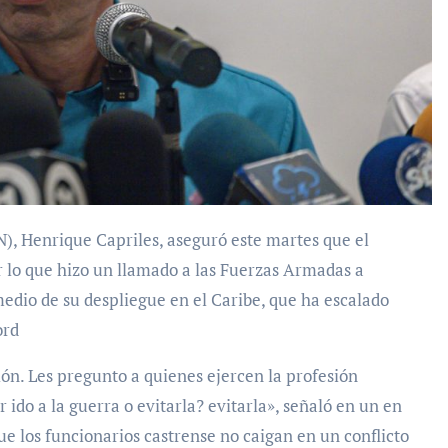
or lo que hizo un llamado a las Fuerzas Armadas a
 medio de su despliegue en el Caribe, que ha escalado
ord
ión. Les pregunto a quienes ejercen la profesión
r ido a la guerra o evitarla? evitarla», señaló en un en
ue los funcionarios castrense no caigan en un conflicto