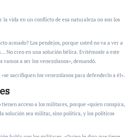
 la vida en un conflicto de esa naturaleza no son los
icto armado? Los pendejos, porque usted no va a ver a
a… No creo en una solución bélica. Evitémosle a este
os vamos a ser los venezolanos», demandó.
«se sacrifiquen los venezolanos para defenderlo a él».
res
o tienen acceso a los militares, porque «quien conspira,
 solución sea militar, sino política, y los políticos
ción habla con los militares. «Quien le diga que tiene