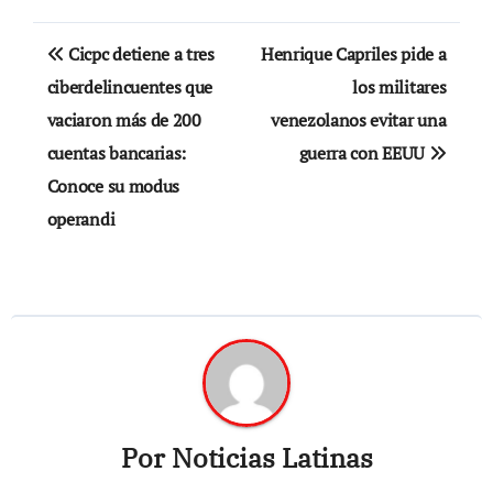
Navegación
Cicpc detiene a tres
Henrique Capriles pide a
de
ciberdelincuentes que
los militares
vaciaron más de 200
venezolanos evitar una
entradas
cuentas bancarias:
guerra con EEUU
Conoce su modus
operandi
Por
Noticias Latinas