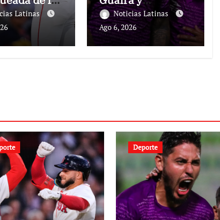
ox
comparte el
cias Latinas
Noticias Latinas
liderato
026
Ago 6, 2026
porte
Deporte