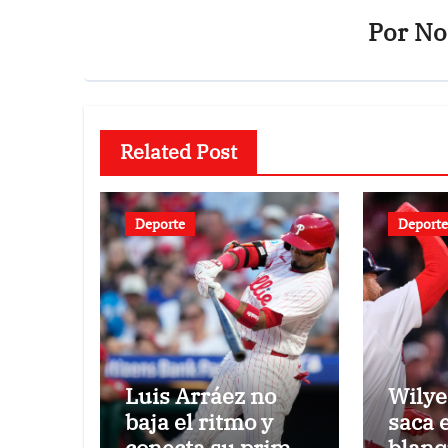
Por
Not
Related Post
Deporte
Deporte
Luis Arráez no
Wilye
baja el ritmo y
saca 
conecta su primer
blanq