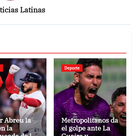
icias Latinas
Deporte
r Abreu la
Metropolitanos da
en la
el golpe ante La
ueada de los
Guaira y