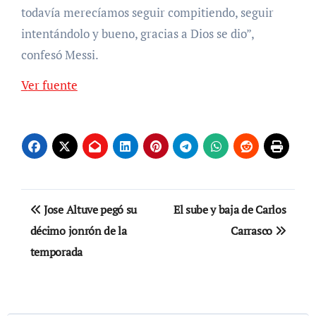
todavía merecíamos seguir compitiendo, seguir
intentándolo y bueno, gracias a Dios se dio”,
confesó Messi.
Ver fuente
Navegación
Jose Altuve pegó su
El sube y baja de Carlos
de
décimo jonrón de la
Carrasco
temporada
entradas