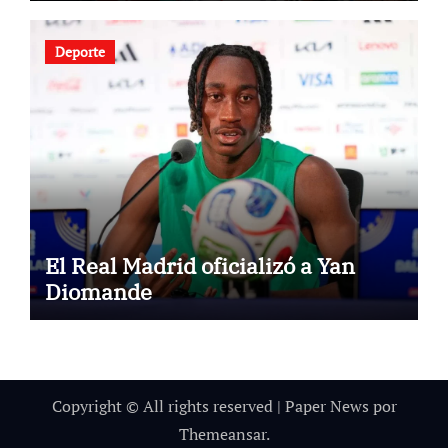
Deporte
El Real Madrid oficializó a Yan
Diomande
Copyright © All rights reserved
|
Paper News
por
Themeansar
.