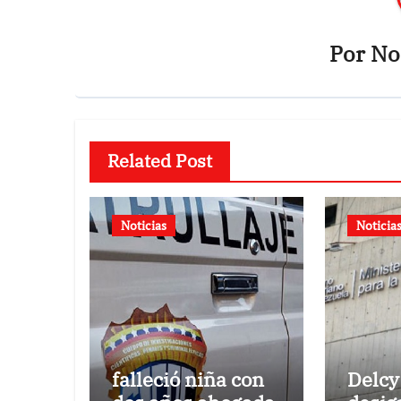
Por
Not
Related Post
Noticias
Noticia
falleció niña con
Delcy