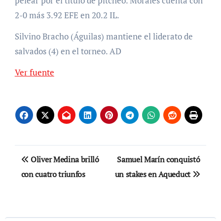
pelear por el título de pitcheo. Morales cuenta con
2-0 más 3.92 EFE en 20.2 IL.
Silvino Bracho (Águilas) mantiene el liderato de
salvados (4) en el torneo. AD
Ver fuente
Navegación
Oliver Medina brilló
Samuel Marín conquistó
de
con cuatro triunfos
un stakes en Aqueduct
entradas