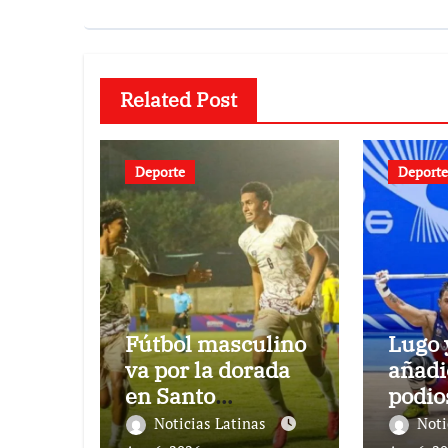
Related Post
Deporte
Deporte
Fútbol masculino
Lugo 
va por la dorada
añadi
en Santo
podio
Domingo
Noticias Latinas
Noti