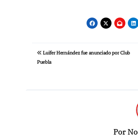
Navegación
Luifer Hernández fue anunciado por Club
de
Puebla
entradas
Por
Not