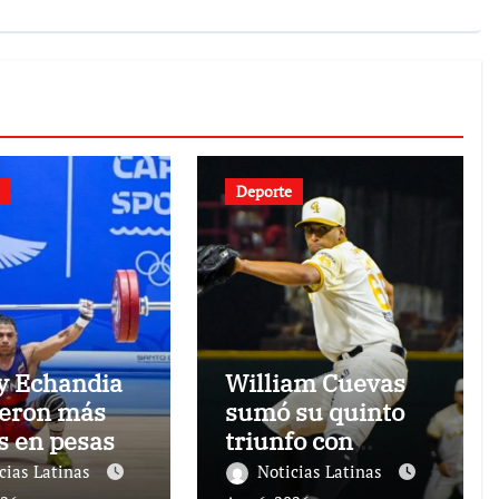
Deporte
y Echandia
William Cuevas
eron más
sumó su quinto
s en pesas
triunfo con
Oaxaca en México
cias Latinas
Noticias Latinas