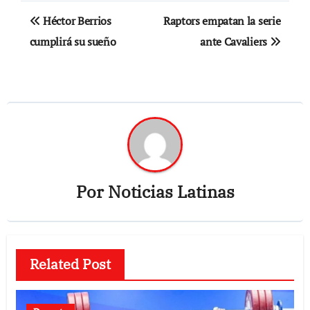
Navegación
Héctor Berrios
Raptors empatan la serie
de
cumplirá su sueño
ante Cavaliers
entradas
Por
Noticias Latinas
Related Post