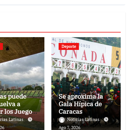
Deporte
as puede
Se aproxima la
uelva a
Gala Hípica de
r los Juegos
Caracas
oamericano
cias Latinas
Noticias Latinas
l Caribe tras
026
Ago 7, 2026