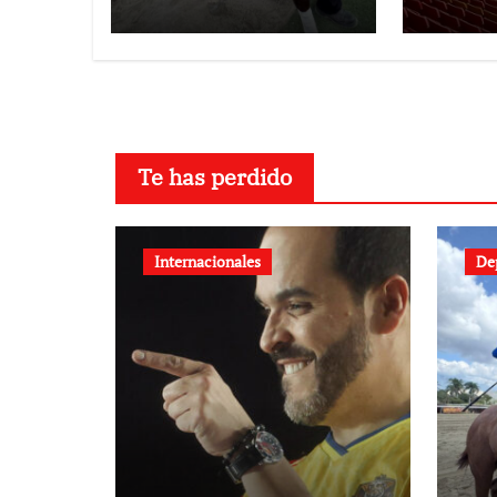
mas d
Te has perdido
Internacionales
De