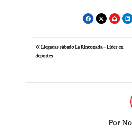
Navegación
Llegadas sábado La Rinconada – Líder en
de
deportes
entradas
Por
Not