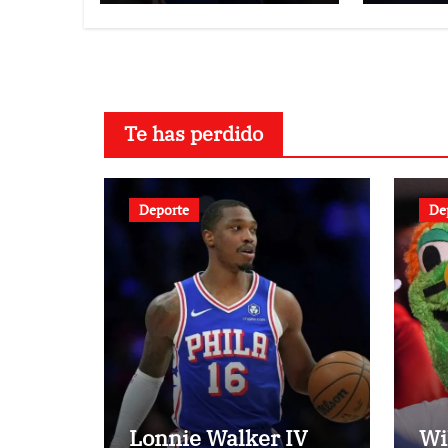
Te has perdido
Deporte
De
Lonnie Walker IV
Wi