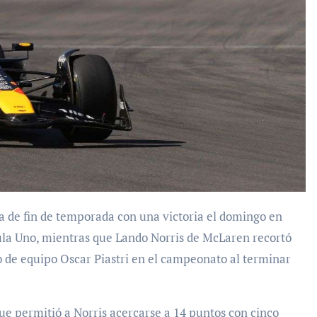
ula Uno, mientras que Lando Norris de McLaren recortó
 de equipo Oscar Piastri en el campeonato al terminar
que permitió a Norris acercarse a 14 puntos con cinco