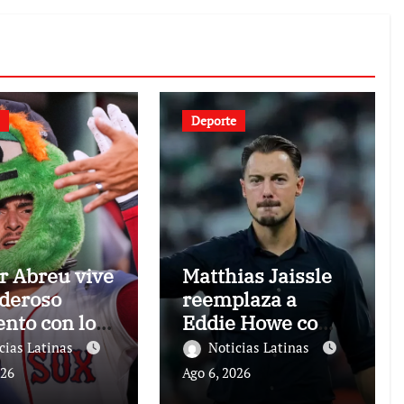
Deporte
r Abreu vive
Matthias Jaissle
deroso
reemplaza a
to con los
Eddie Howe como
s Rojas
técnico del
cias Latinas
Noticias Latinas
Newcastle
026
Ago 6, 2026