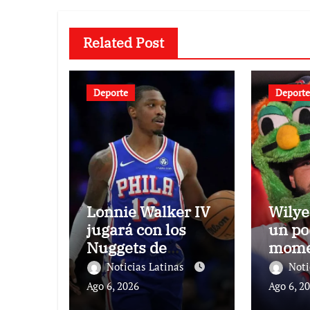
Related Post
Deporte
Deporte
Lonnie Walker IV
Wilye
jugará con los
un po
Nuggets de
momen
Denver
Media
Noticias Latinas
Noti
Ago 6, 2026
Ago 6, 2