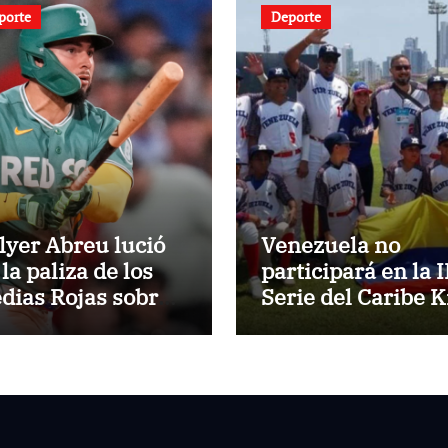
porte
Deporte
lyer Abreu lució
Venezuela no
la paliza de los
participará en la I
dias Rojas sobre
Serie del Caribe K
s Atléticos
Nayarit 2026