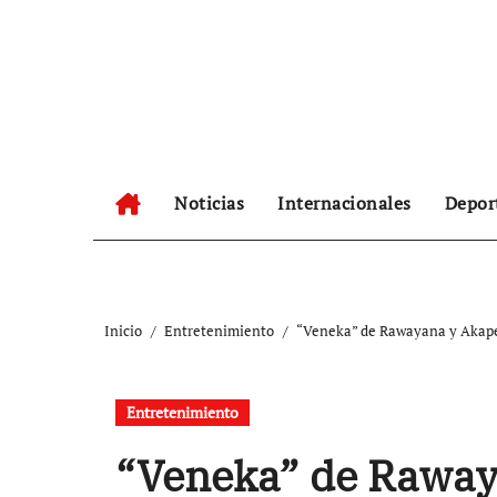
Ir
al
contenido
Noticias
Internacionales
Depor
Inicio
Entretenimiento
“Veneka” de Rawayana y Akapel
Entretenimiento
“Veneka” de Raway