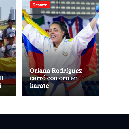
Deporte
Oriana Rodríguez
II
cerró con oro en
ids
karate