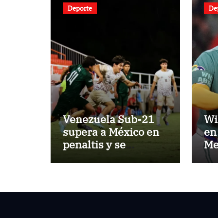
Deporte
De
Venezuela Sub-21
Wi
supera a México en
en 
penaltis y se
Me
adjudica el oro
lo