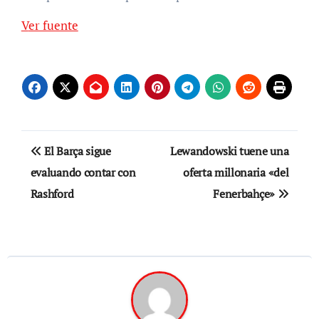
Ver fuente
Navegación
El Barça sigue
Lewandowski tuene una
de
evaluando contar con
oferta millonaria «del
Rashford
Fenerbahçe»
entradas