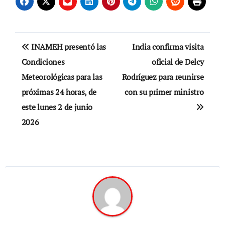
Navegación
INAMEH presentó las
India confirma visita
de
Condiciones
oficial de Delcy
Meteorológicas para las
Rodríguez para reunirse
entradas
próximas 24 horas, de
con su primer ministro
este lunes 2 de junio
2026