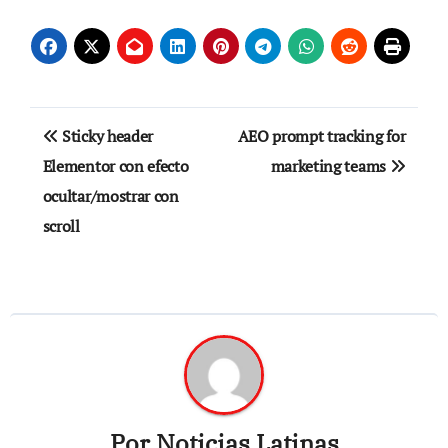
Navegación
Sticky header
AEO prompt tracking for
de
Elementor con efecto
marketing teams
ocultar/mostrar con
entradas
scroll
Por
Noticias Latinas