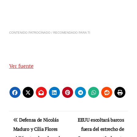
CONTENIDO PATROCINADO / RECOMENDADO PARA TI
Ver fuente
Navegación
Defensa de Nicolás
EEUU escoltará barcos
de
Maduro y Cilia Flores
fuera del estrecho de