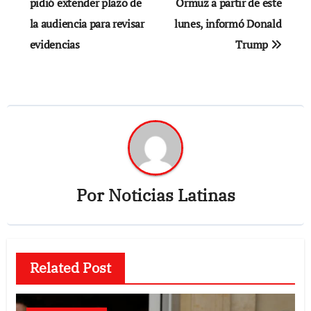
pidió extender plazo de
Ormuz a partir de este
entradas
la audiencia para revisar
lunes, informó Donald
evidencias
Trump
Por
Noticias Latinas
Related Post