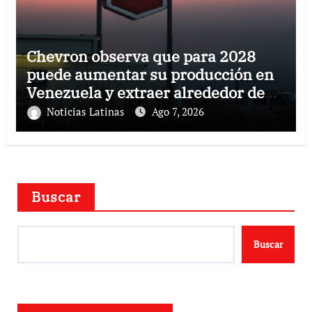
Chevron observa que para 2028
puede aumentar su producción en
Venezuela y extraer alrededor de
420.000 barriles diarios
Noticias Latinas
Ago 7, 2026
Buscar
Buscar