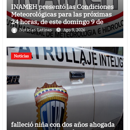
INAMEH presentó las Condiciones
Meteorológicas para las próximas
24 horas, de este domingo 9 de
agosto 2026
Noticias Latinas
Ago 9, 2026
Noticias
falleció niña con dos años ahogada