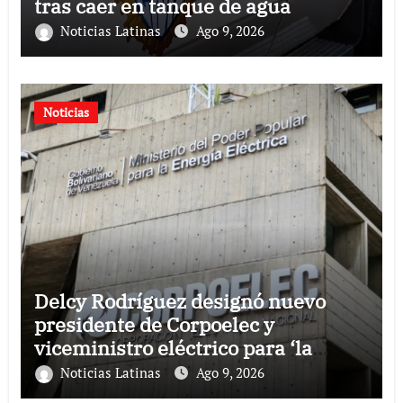
tras caer en tanque de agua
Noticias Latinas
Ago 9, 2026
Noticias
Delcy Rodríguez designó nuevo
presidente de Corpoelec y
viceministro eléctrico para ‘la
recuperación del servicio’
Noticias Latinas
Ago 9, 2026