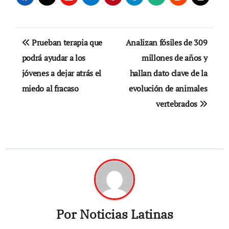
Navegación
Prueban terapia que
Analizan fósiles de 309
de
podrá ayudar a los
millones de años y
jóvenes a dejar atrás el
hallan dato clave de la
entradas
miedo al fracaso
evolución de animales
vertebrados
Por
Noticias Latinas