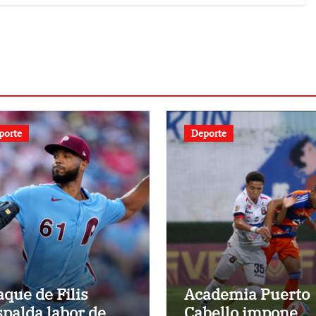
porte
Deporte
aque de Filis
Academia Puerto
spalda labor de
Cabello impone