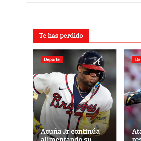
Te has perdido
Deporte
De
Acuña Jr continúa
At
alimentando su
re