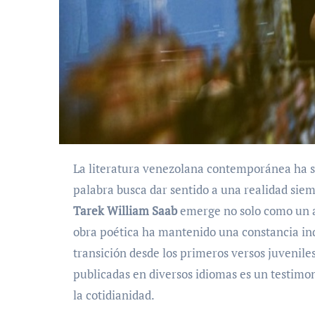
La literatura venezolana contemporánea ha sido, históricamente, un terreno de contrastes donde la
palabra busca dar sentido a una realidad sie
Tarek William Saab
emerge no solo como un ac
obra poética ha mantenido una constancia in
transición desde los primeros versos juveniles
publicadas en diversos idiomas es un testimoni
la cotidianidad.