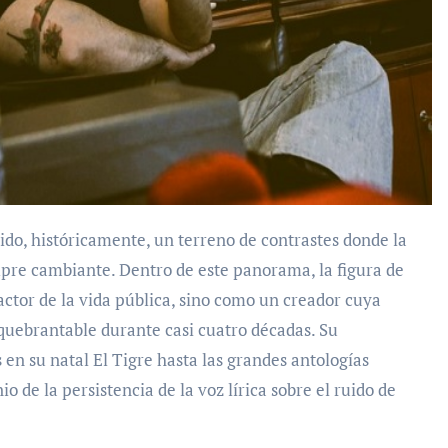
mpre cambiante. Dentro de este panorama, la figura de
tor de la vida pública, sino como un creador cuya
quebrantable durante casi cuatro décadas. Su
 en su natal El Tigre hasta las grandes antologías
o de la persistencia de la voz lírica sobre el ruido de