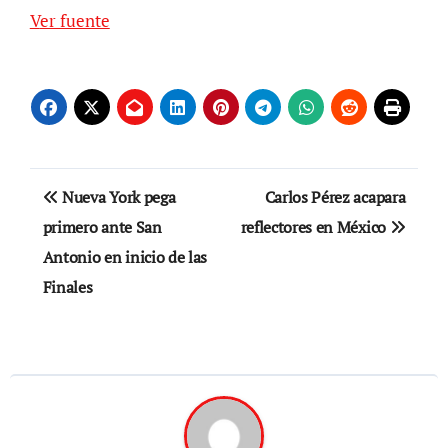
Ver fuente
Navegación
Nueva York pega
Carlos Pérez acapara
de
primero ante San
reflectores en México
Antonio en inicio de las
entradas
Finales