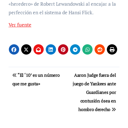
«heredero» de Robert Lewandowski al encajar a la
perfección en el sistema de Hansi Flick.
Ver fuente
Navegación
“El ‘10’ es un número
Aaron Judge fuera del
de
que me gusta»
juego de Yankees ante
Guardianes por
entradas
contusión ósea en
hombro derecho