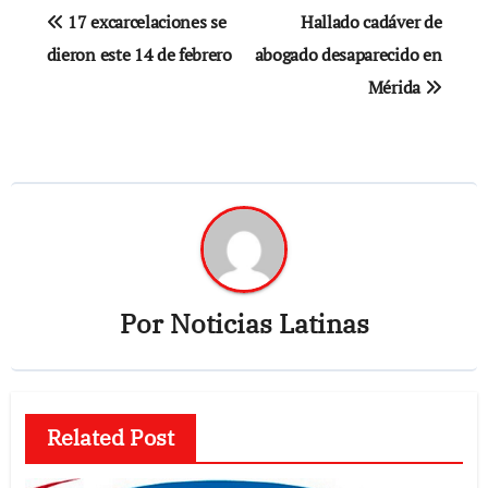
Navegación
17 excarcelaciones se
Hallado cadáver de
de
dieron este 14 de febrero
abogado desaparecido en
Mérida
entradas
Por
Noticias Latinas
Related Post