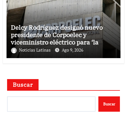
Delcy Rodríguez designó nuevo
presidente de Corpoelec y
viceministro eléctrico para ‘la
recuperación del servicio’
Noticias Latinas
Ago 9, 2026
Buscar
Buscar