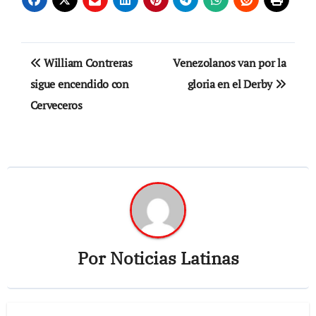
Navegación
William Contreras
Venezolanos van por la
de
sigue encendido con
gloria en el Derby
Cerveceros
entradas
Por
Noticias Latinas