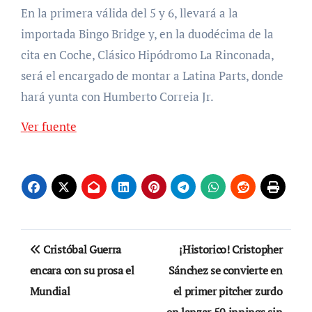
En la primera válida del 5 y 6, llevará a la
importada Bingo Bridge y, en la duodécima de la
cita en Coche, Clásico Hipódromo La Rinconada,
será el encargado de montar a Latina Parts, donde
hará yunta con Humberto Correia Jr.
Ver fuente
Navegación
Cristóbal Guerra
¡Historico! Cristopher
de
encara con su prosa el
Sánchez se convierte en
Mundial
el primer pitcher zurdo
entradas