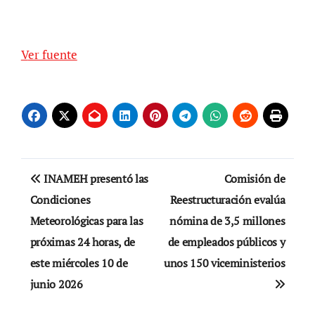
Ver fuente
Navegación
INAMEH presentó las
Comisión de
de
Condiciones
Reestructuración evalúa
Meteorológicas para las
nómina de 3,5 millones
entradas
próximas 24 horas, de
de empleados públicos y
este miércoles 10 de
unos 150 viceministerios
junio 2026