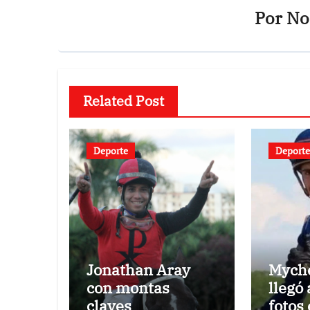
Por
Not
Related Post
Deporte
Deporte
Jonathan Aray
Myche
con montas
llegó 
claves
fotos