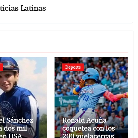
icias Latinas
Deporte
l Sánchez
Ronald Acuña
a dos mil
coquetea con los
 en USA
200 vuelacercas