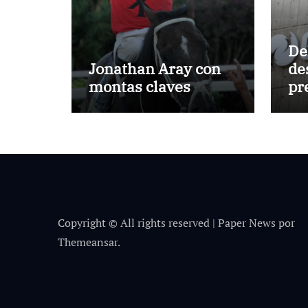
De
Jonathan Aray con
de
montas claves
pr
Co
vi
Se
Copyright © All rights reserved
|
Paper News
por
Themeansar
.