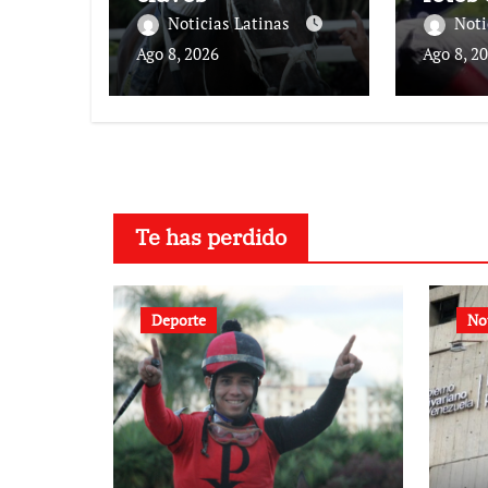
Noticias Latinas
Noti
Ago 8, 2026
Ago 8, 2
Te has perdido
Deporte
No