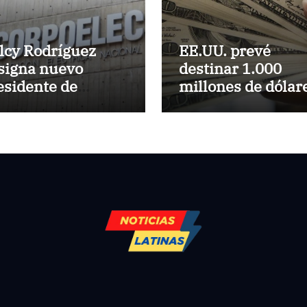
lcy Rodríguez
EE.UU. prevé
signa nuevo
destinar 1.000
esidente de
millones de dólar
rpoelec y nuevo
a Colombia para 
ceministro de
paquete de
rvicios Eléctricos
seguridad