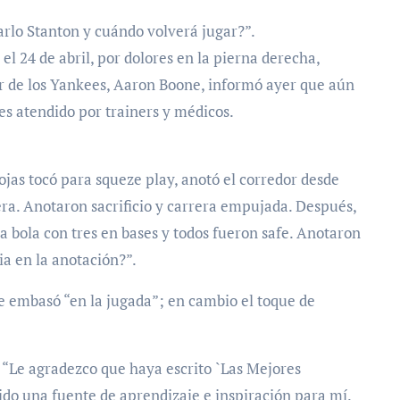
rlo Stanton y cuándo volverá jugar?”.
l 24 de abril, por dolores en la pierna derecha,
er de los Yankees, Aaron Boone, informó ayer que aún
es atendido por trainers y médicos.
jas tocó para squeze play, anotó el corredor desde
mera. Anotaron sacrificio y carrera empujada. Después,
la bola con tres en bases y todos fueron safe. Anotaron
ia en la anotación?”.
e embasó “en la jugada”; en cambio el toque de
 “Le agradezco que haya escrito `Las Mejores
sido una fuente de aprendizaje e inspiración para mí.