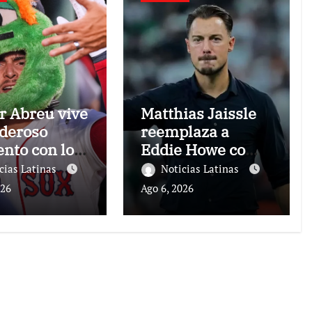
r Abreu vive
Matthias Jaissle
deroso
reemplaza a
to con los
Eddie Howe como
s Rojas
técnico del
cias Latinas
Noticias Latinas
Newcastle
026
Ago 6, 2026