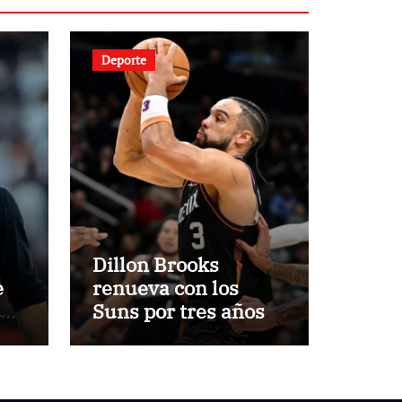
Deporte
Dillon Brooks
e
renueva con los
co
Suns por tres años