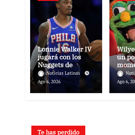
Lonnie Walker IV
Wilye
jugará con los
un po
Nuggets de
momen
Denver
Media
Noticias Latinas
Noti
Ago 6, 2026
Ago 6, 2
Te has perdido