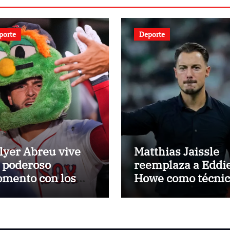
porte
Deporte
lyer Abreu vive
Matthias Jaissle
 poderoso
reemplaza a Eddi
mento con los
Howe como técni
dias Rojas
del Newcastle