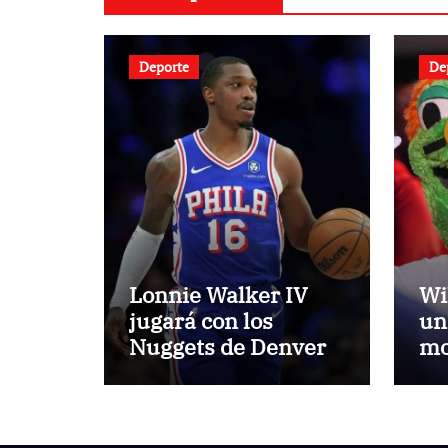
Deporte
De
Lonnie Walker IV
Wi
jugará con los
un
Nuggets de Denver
mo
Me