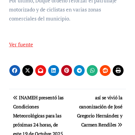
Por último, Duque ordenó reforzar el patrullaje
motorizado y de ciclistas en varias zonas
comerciales del municipio.
Ver fuente
Navegación
INAMEH presentó las
así se vivió la
de
Condiciones
canonización de José
Meteorológicas para las
Gregorio Hernández y
entradas
próximas 24 horas, de
Carmen Rendiles
este 19 de Octubre 2025