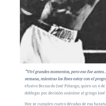
“Viví grandes momentos, pero eso fue antes. Ahora tengo un ‘trabajón’ en el gimnasio durante la
semana, mientras los fines estoy con el prog
efusivo Bernardo José Piñango, quien un 4 de 
doblegar por decisión unánime al gringo José
Hoy se cumplen cuatro décadas de esa hazañ