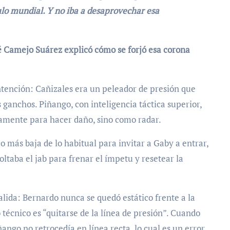
tulo mundial. Y no iba a desaprovechar esa
é Camejo Suárez explicó cómo se forjó esa corona
contención: Cañizales era un peleador de presión que
 ganchos. Piñango, con inteligencia táctica superior,
iamente para hacer daño, sino como radar.
más baja de lo habitual para invitar a Gaby a entrar,
oltaba el jab para frenar el ímpetu y resetear la
lida: Bernardo nunca se quedó estático frente a la
 técnico es “quitarse de la línea de presión”. Cuando
ñango no retrocedía en línea recta, lo cual es un error