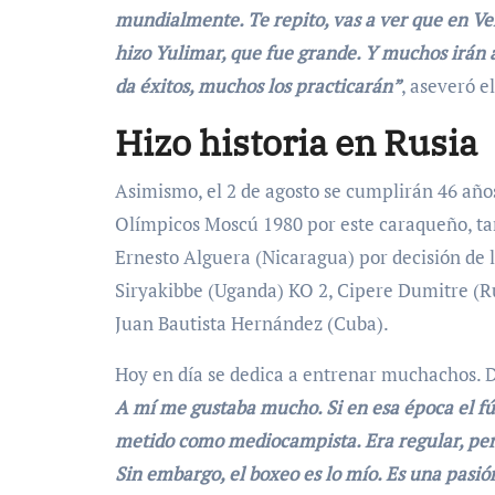
mundialmente. Te repito, vas a ver que en Ven
hizo Yulimar, que fue grande. Y muchos irán a l
da éxitos, muchos los practicarán”
, aseveró e
Hizo historia en Rusia
Asimismo, el 2 de agosto se cumplirán 46 años
Olímpicos Moscú 1980 por este caraqueño, ta
Ernesto Alguera (Nicaragua) por decisión de lo
Siryakibbe (Uganda) KO 2, Cipere Dumitre (Rum
Juan Bautista Hernández (Cuba).
Hoy en día se dedica a entrenar muchachos. 
A mí me gustaba mucho. Si en esa época el fú
metido como mediocampista. Era regular, pero
Sin embargo, el boxeo es lo mío. Es una pasió