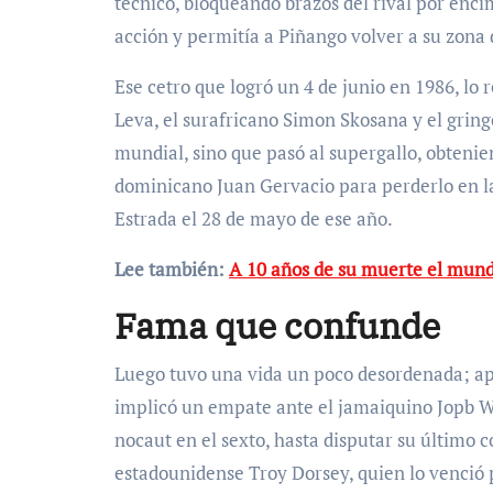
técnico, bloqueando brazos del rival por encim
acción y permitía a Piñango volver a su zona d
Ese cetro que logró un 4 de junio en 1986, lo 
Leva, el surafricano Simon Skosana y el gringo
mundial, sino que pasó al supergallo, obtenie
dominicano Juan Gervacio para perderlo en l
Estrada el 28 de mayo de ese año.
Lee también:
A 10 años de su muerte el mund
Fama que confunde
Luego tuvo una vida un poco desordenada; apa
implicó un empate ante el jamaiquino Jopb W
nocaut en el sexto, hasta disputar su último c
estadounidense Troy Dorsey, quien lo venció p