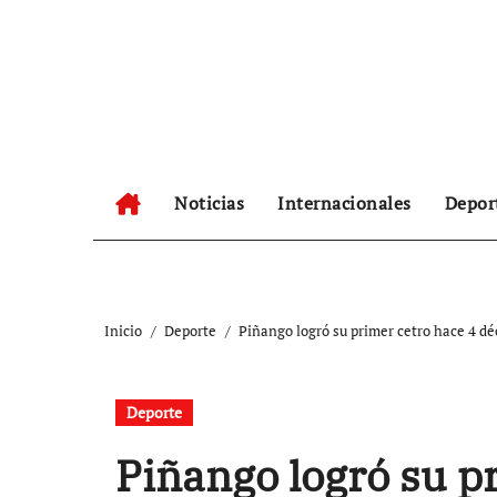
Ir
al
contenido
Noticias
Internacionales
Depor
Inicio
Deporte
Piñango logró su primer cetro hace 4 d
Deporte
Piñango logró su p