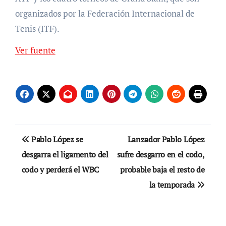
organizados por la Federación Internacional de
Tenis (ITF).
Ver fuente
Navegación
Pablo López se
Lanzador Pablo López
de
desgarra el ligamento del
sufre desgarro en el codo,
codo y perderá el WBC
probable baja el resto de
entradas
la temporada