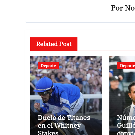
Por
Not
Related Post
Deporte
Deporte
Duelo de Titanes
Núme
en el Whitney
Guill
Stakes
convi