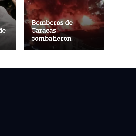
Bomberos de
de
Caracas
combatieron
incendio de gran
magnitud en zona
industrial de El
Llanito