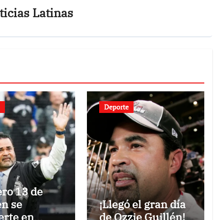
icias Latinas
Deporte
ro 13 de
én se
¡Llegó el gran día
erte en
de Ozzie Guillén!