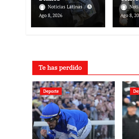
leyen
Noticias Latinas
Noti
Ago 8, 2026
Ago 8, 2
Te has perdido
Deporte
De