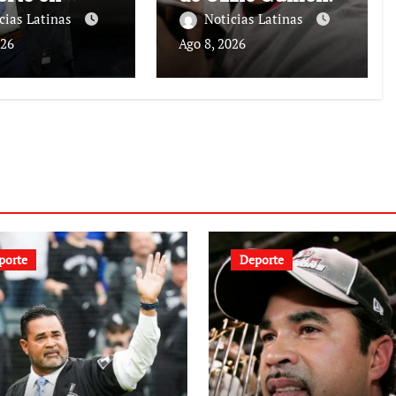
da
cias Latinas
Noticias Latinas
026
Ago 8, 2026
porte
Deporte