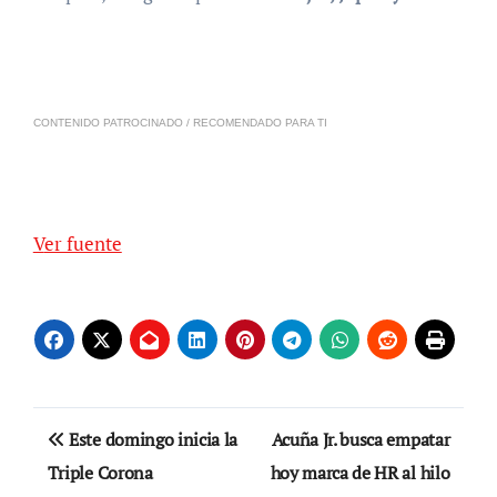
CONTENIDO PATROCINADO / RECOMENDADO PARA TI
Ver fuente
Navegación
Este domingo inicia la
Acuña Jr. busca empatar
de
Triple Corona
hoy marca de HR al hilo