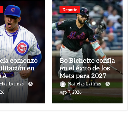
Deporte
cia comenzó
Bo Bichette confía
ilitación en
en el éxito de los
e A
Mets para 2027
cias Latinas
Noticias Latinas
026
Ago 7, 2026