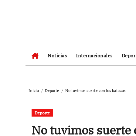
Ir
al
contenido
Noticias
Internacionales
Depor
Inicio
Deporte
No tuvimos suerte con los batazos
Deporte
No tuvimos suerte 