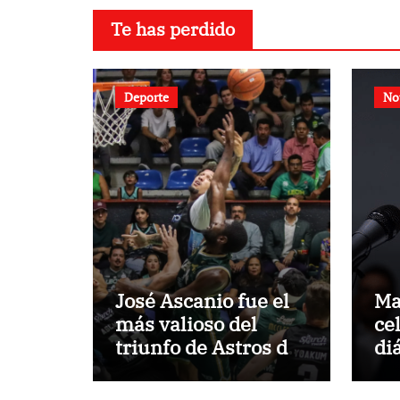
Te has perdido
Deporte
No
José Ascanio fue el
Ma
más valioso del
cel
triunfo de Astros de
di
Jalisco
Ve
el