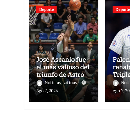
Deporte
Deporte
José Ascanio fue
Palen
el más valioso del
rehab
triunfo de Astros
Tripl
de Jalisco
Noticias Latinas
Noti
Ago 7, 2026
Ago 7, 2