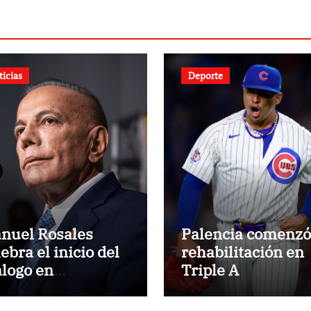
ticias
Deporte
nuel Rosales
Palencia comenzó
ebra el inicio del
rehabilitación en
álogo en
Triple A
nezuela y destaca
 respaldo de EEUU