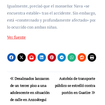
Igualmente, precisó que el monseñor Nava «se
encuentra estable» tras el accidente. Sin embargo,
está «consternado y profundamente afectado» por
lo ocurrido con ambas niñas.
Ver fuente
Navegación
Desalmados lanzaron
Autobús de transporte
de
de un tercer piso a una
público se estrelló contra
adolescente en situación
portón en Guatire
entradas
de calle en Anzoátegui