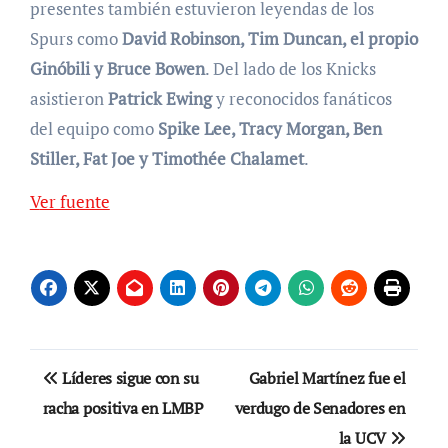
presentes también estuvieron leyendas de los
Spurs como
David Robinson, Tim Duncan, el propio
Ginóbili y Bruce Bowen
. Del lado de los Knicks
asistieron
Patrick Ewing
y reconocidos fanáticos
del equipo como
Spike Lee, Tracy Morgan, Ben
Stiller, Fat Joe y Timothée Chalamet
.
Ver fuente
Navegación
Líderes sigue con su
Gabriel Martínez fue el
de
racha positiva en LMBP
verdugo de Senadores en
la UCV