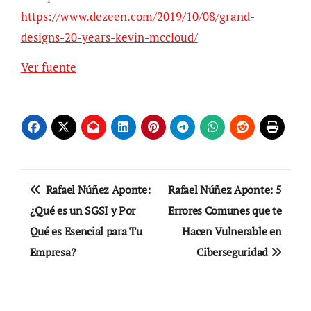
https://www.dezeen.com/2019/10/08/grand-
designs-20-years-kevin-mccloud/
Navegación
Ver fuente
de
entradas
Navegación
Rafael Núñez Aponte:
Rafael Núñez Aponte: 5
de
¿Qué es un SGSI y Por
Errores Comunes que te
Qué es Esencial para Tu
Hacen Vulnerable en
entradas
Empresa?
Ciberseguridad