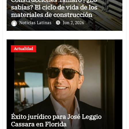
sabías? El ciclo de vida de los
materiales de construcción
revoluciona eficiencia en proyectos
Noticias Latinas
Jun 2, 2026
modernos
Actualidad
Éxito jurídico para José Leggio
Cassara en Florida