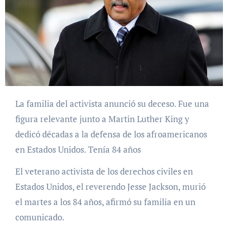
La familia del activista anunció su deceso. Fue una
figura relevante junto a Martin Luther King y
dedicó décadas a la defensa de los afroamericanos
en Estados Unidos. Tenía 84 años
El veterano activista de los derechos civiles en
Estados Unidos, el reverendo Jesse Jackson, murió
el martes a los 84 años, afirmó su familia en un
comunicado.