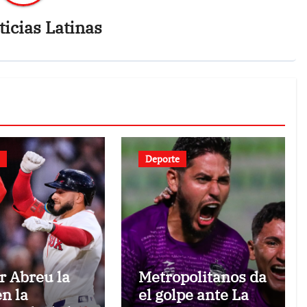
icias Latinas
Deporte
r Abreu la
Metropolitanos da
en la
el golpe ante La