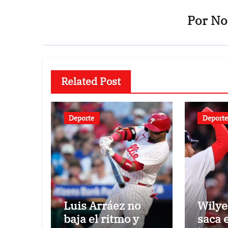
Por
Not
Related Post
Deporte
Deporte
Luis Arráez no
Wilye
baja el ritmo y
saca 