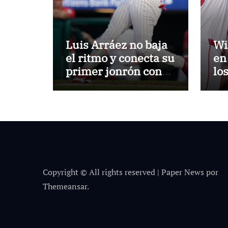
Luis Arráez no baja
Wi
el ritmo y conecta su
en
primer jonrón con
lo
los Filis
Copyright © All rights reserved
|
Paper News
por
Themeansar
.