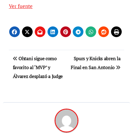
Ver fuente
Navegación
Ohtani sigue como
Spurs y Knicks abren la
de
favorito al ‘MVP’ y
Final en San Antonio
Álvarez desplazó a Judge
entradas