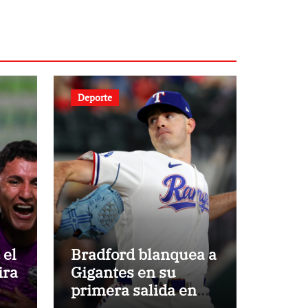
Deporte
 el
Bradford blanquea a
ira
Gigantes en su
primera salida en
MLB