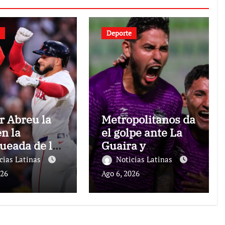
Deporte
r Abreu la
Metropolitanos da
en la
el golpe ante La
ueada de los
Guaira y
ox
comparte el
cias Latinas
Noticias Latinas
liderato
026
Ago 6, 2026