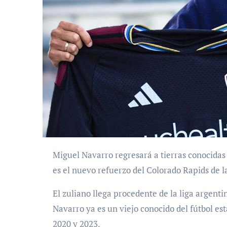
Miguel Navarro regresará a tierras conocidas para esta nueva temporada. El defensor venezolano
es el nuevo refuerzo del Colorado Rapids de l
El zuliano llega procedente de la liga argenti
Navarro ya es un viejo conocido del fútbol es
2020 y 2023.