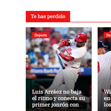
Te has perdido
Deporte
De
Luis Arráez no baja
Wi
el ritmo y conecta su
en
primer jonrón con
lo
los Filis