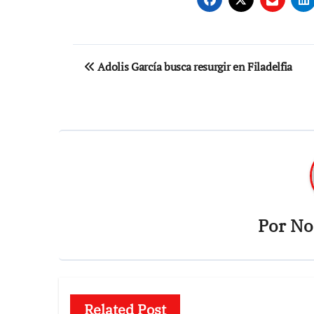
Navegación
Adolis García busca resurgir en Filadelfia
de
entradas
Por
Not
Related Post