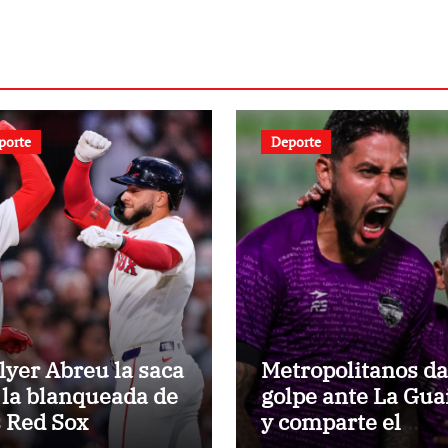
porte
Deporte
lyer Abreu la saca
Metropolitanos da
 la blanqueada de
golpe ante La Gua
s Red Sox
y comparte el
liderato