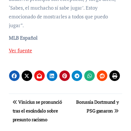
‘Sabes, el muchacho sí sabe jugar’. Estoy
emocionado de mostrarles a todos que puedo
jugar”.
MLB Español
Ver fuente
Navegación
Vinicius se pronunció
Borussia Dortmund y
de
tras el escándalo sobre
PSG ganaron
presunto racismo
entradas