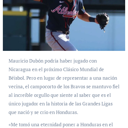
Mauricio Dubón podría haber jugado con
Nicaragua en el próximo Clásico Mundial de
Béisbol. Pero en lugar de representar a una nación
vecina, el campocorto de los Bravos se mantuvo fiel
al increíble orgullo que siente al saber que es el
único jugador en la historia de las Grandes Ligas
que nació y se crio en Honduras.
«Me tomó una eternidad poner a Honduras en el