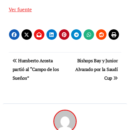
Ver fuente
Navegación
Humberto Acosta
Bishops Bay y Junior
de
partió al “Campo de los
Alvarado por la Saudí
Sueños”
Cup
entradas