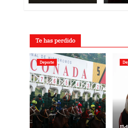
Te has perdido
Deporte
De
Il