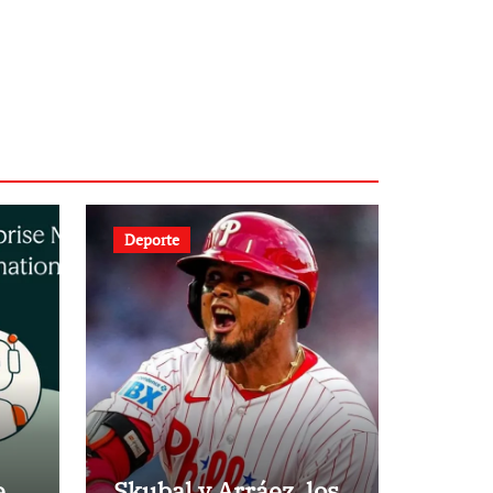
Deporte
e
Skubal y Arráez, los