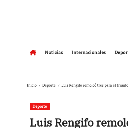
Ir
al
contenido
Noticias
Internacionales
Depor
Inicio
Deporte
Luis Rengifo remolcó tres para el triunf
Deporte
Luis Rengifo remolc