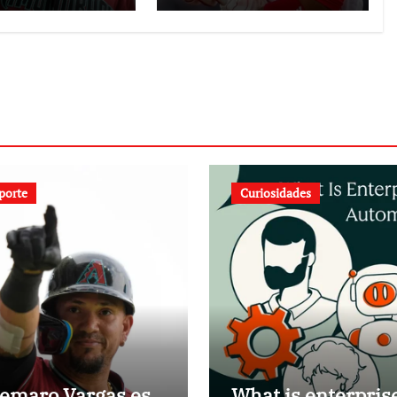
porte
Curiosidades
demaro Vargas es
What is enterpris