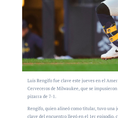
Luis Rengifo fue clave este jueves en el American Family Field. El criollo fue la bujía ofensiva de los
Cerveceros de Milwaukee, que se impusieron 
pizarra de 7-1.
Rengifo, quien alineó como titular, tuvo una 
clave del encuentro llegó en el 1er episodio,