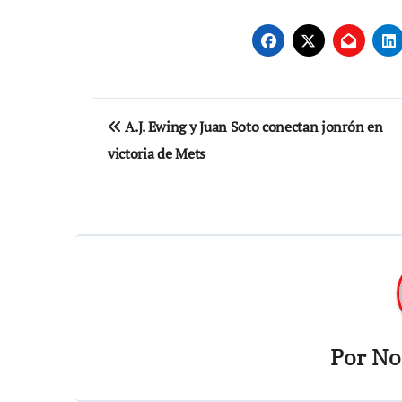
Navegación
A.J. Ewing y Juan Soto conectan jonrón en
de
victoria de Mets
entradas
Por
Not