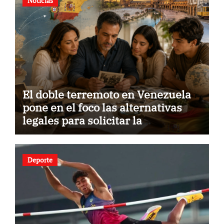
Noticias
El doble terremoto en Venezuela
pone en el foco las alternativas
legales para solicitar la
nacionalidad por parte de
personas con vínculos familiares
en España y Portugal
Deporte