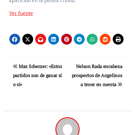
aparición en la pelota criolla.
Ver fuente
Navegación
Max Scherzer: «Estos
Nelson Rada encabeza
de
partidos son de ganar sí
prospectos de Angelinos
o sí»
a tener en cuenta
entradas